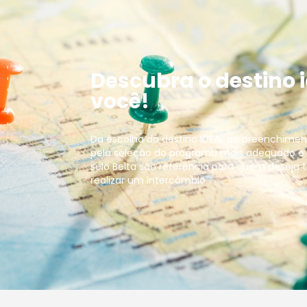
Descubra o destino 
você!
Da escolha do destino IDEAL ao preenchime
pela seleção do programa mais adequado e
selo Belta são referência para quem deseja t
realizar um intercâmbio.