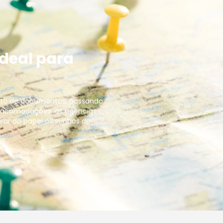
ideal para
nto de documentos, passando
 acomodações, as agências
irar do papel os sonhos de