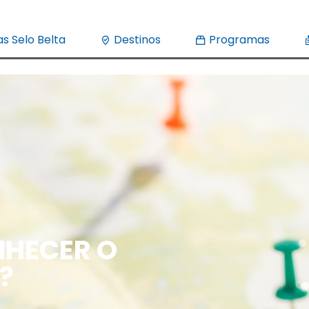
s Selo Belta
Destinos
Programas
HECER O
?