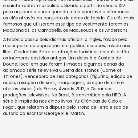
o saiote xadrez masculino utilizado a partir do século XIV
para aquecer o corpo quando o frio apertava e diferenciar
os clãs através do conjunto de cores do tecido. Os clãs mais
famosos que utilizaram este tipo de vestimenta foram os
MacDonalds, os Campbells, os MacLeouds e os Andersons.
A Escócia possui dois idiomas oficiais: o Inglês, falado pela
maior parte da população, e o gaélico escocês, falado nas
Ilhas Ocidentais. Entre as atrações turísticas do país estão
os inúmeros castelos antigos. Um deles é o Castelo de
Doune, local em que foram filmadas algumas cenas da
aclamada série televisiva Guerra dos Tronos (Game of
Thrones), vencedora de seis categorias (figurino, edição de
áudio, mixagem de som, maquiagem, direção de arte e
efeitos visuais) do Emmy Awards 2012, o Oscar das
produções televisivas. No Brasil, é transmitida pela HBO. A
série é inspirada nos cinco livros “As Crônicas de Gelo e
Fogo”, que relatam a disputa pelo Trono de Ferro e são de
autoria do escritor George R. R. Martin.