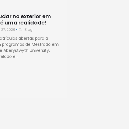
tudar no exterior em
 é uma realidade!
 27, 2026
•
Blog
trículas abertas para a
 programas de Mestrado em
 e Aberystwyth University,
elado e …