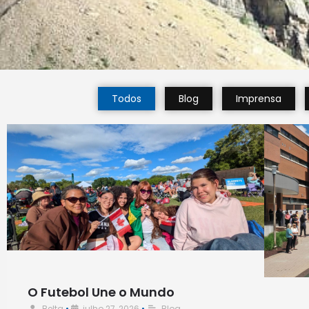
Todos
Blog
Imprensa
O Futebol Une o Mundo
Belta
•
julho 27, 2026
•
Blog