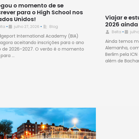
gou o momento de se
crever para o High School nos
Viajar e es
ados Unidos!
2026 ainda
lta
•
julho 27, 2026
•
Blog
Belta
•
julho
idgeport International Academy (BIA)
Ainda temos ma
 agora aceitando inscrições para o ano
Alemanha, com
vo de 2026–2027. O verão é o momento
Berlim pela ICN
 para …
além de Bachar