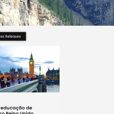
ess Releases
 educação de
no Reino Unido