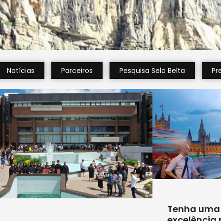
Notícias
Parceiros
Pesquisa Selo Belta
Pr
Tenha uma
excelência 