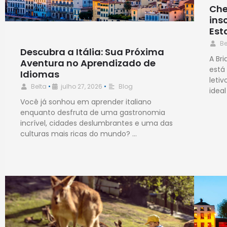
Che
ins
Est
Be
Descubra a Itália: Sua Próxima
A Br
Aventura no Aprendizado de
está
Idiomas
leti
Belta
•
julho 27, 2026
•
Blog
ideal
Você já sonhou em aprender italiano
enquanto desfruta de uma gastronomia
incrível, cidades deslumbrantes e uma das
culturas mais ricas do mundo? …