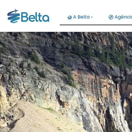
A Belta
Agência