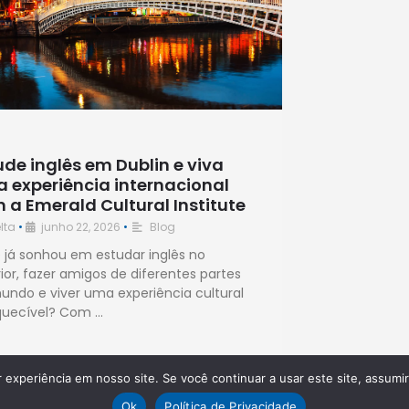
ude inglês em Dublin e viva
 experiência internacional
 a Emerald Cultural Institute
lta
•
junho 22, 2026
•
Blog
 já sonhou em estudar inglês no
rior, fazer amigos de diferentes partes
undo e viver uma experiência cultural
quecível? Com …
experiência em nosso site. Se você continuar a usar este site, assumi
Ok
Política de Privacidade