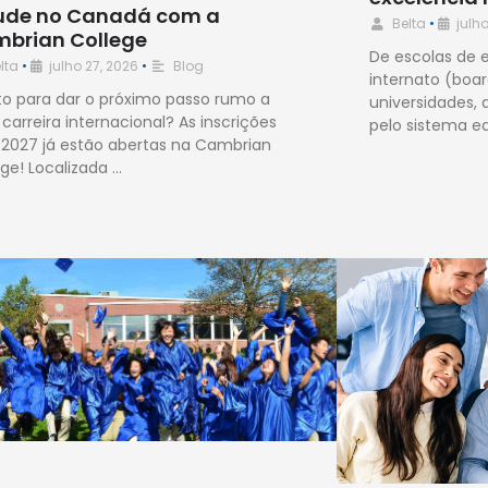
ude no Canadá com a
Belta
•
julho
brian College
De escolas de 
lta
•
julho 27, 2026
•
Blog
internato (boar
to para dar o próximo passo rumo a
universidades,
carreira internacional? As inscrições
pelo sistema e
 2027 já estão abertas na Cambrian
ege! Localizada …