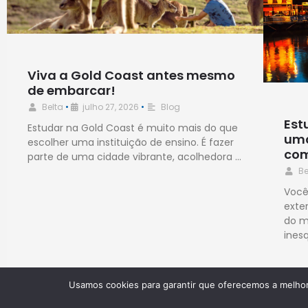
Viva a Gold Coast antes mesmo
de embarcar!
Belta
•
julho 27, 2026
•
Blog
Est
Estudar na Gold Coast é muito mais do que
uma
escolher uma instituição de ensino. É fazer
com
parte de uma cidade vibrante, acolhedora …
Be
Você
exte
do m
ines
Usamos cookies para garantir que oferecemos a melhor 