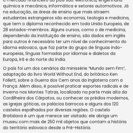
o mercado financeiro do país são: eletrônica, engenharia
química e mecânica, informática e setores automotivos. Já
na educação, as áreas de ensino que mais atraem
estudantes estrangeiros são economia, teologia e medicina,
que tem o diploma reconhecido em toda União Europeia, de
28 estados-membros. Alguns cursos, como o de medicina,
dependendo da instituição de ensino, são dados em inglês
para outros é necessário ter um nível de conhecimento do
idioma eslovaco, que faz parte do grupo de línguas indo-
europeias, línguas formadas por idiomas e dialetos da
Europa, Irã e do norte da índia.
O país foi um dos cenários da minissérie “Mundo sem Fim”,
adaptação do livro World Without End, do britânico Ken
Follett, sobre a Guerra dos Cem anos da Inglaterra com a
França. Além disso, é possível praticar esportes radicais e de
inverno nos Montes Tatras, localizado na parte mais alta da
Cordilheira dos Cárpatos, ou conhecer os prédios modernos,
as igrejas góticas, os palácios barrocos e alguns dos 120
castelos espalhados por diversas regiões. O castelo
Bratislava é um que merece ser visitado: ele abriga um
museu com mais de 250 mil objetos que contam a história
do território eslovaco desde a Pré-História.