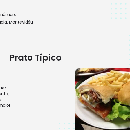
r número
uaia, Montevidéu
Prato Típico
uer
unto,
s
maior