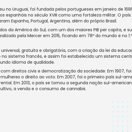
u no Uruguai, foi fundada pelos portugueses em janeiro de 16
os espanhóis no século XVIII como uma fortaleza militar. O paí
eram Espanha, Portugal, Argentina, além do próprio Brasil.
s da América do Sul, com um dos maiores PIB per capita, e sua
ealizado pela Mercer em 2015, ficando em 78º do mundo e no 1.
 universal, gratuita e obrigatória, com a criação da lei da ed
no sistema francês, e assim foi estabelecido um sistema centra
undo idioma de qualidade.
om direitos civis e democratização da sociedade. Em 1907, foi o
ulheres o direito ao voto. Em 2007, foi o primeiro país sul-amer
ntal. Em 2013, o país se tornou a segunda nação sul-america
ultivo, a venda e o consumo de cannabis.