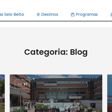
s Selo Belta
Destinos
Programas
Categoria:
Blog
JUL
27