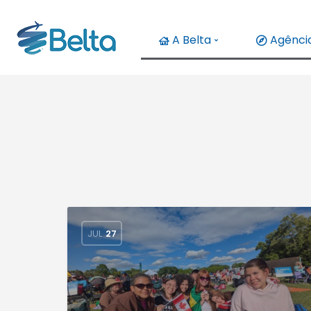
A Belta
Agência
JUL
27