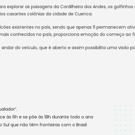
a explorar as paisagens da Cordilheira dos Andes, os golfinhos
 belos casarões colônias da cidade de Cuenca.
ulcões existentes no país, sendo que apenas 11 permanecem ati
ns mais conhecidos no país, proporciona emoção do começo ao f
 andar do veículo, que é aberto e assim possibilita uma visão 
ualador”.
sce às 6h e se põe às 18h durante todo o ano
o Sul que não têm fronteiras com o Brasil