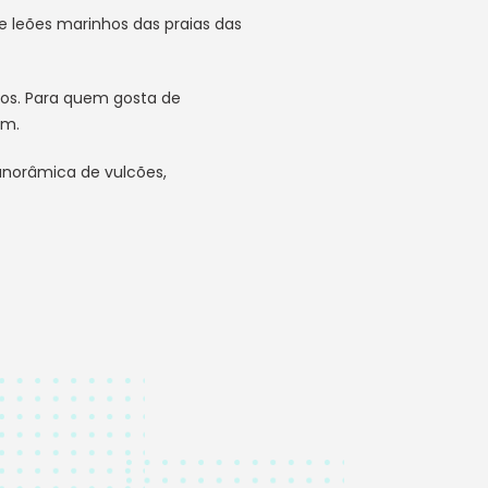
 e leões marinhos das praias das
vos. Para quem gosta de
im.
panorâmica de vulcões,