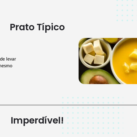
Prato Típico
e levar 
mesmo 
Imperdível!