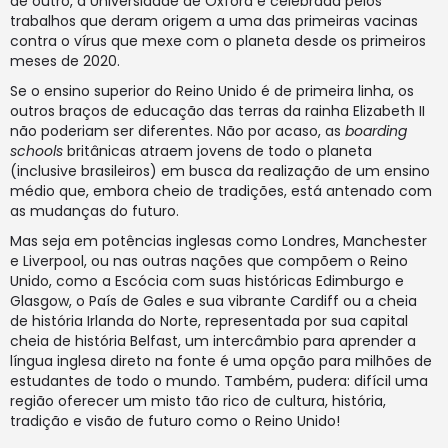
de outro, a Universidade de Oxford é celebrada pelos
trabalhos que deram origem a uma das primeiras vacinas
contra o vírus que mexe com o planeta desde os primeiros
meses de 2020.
Se o ensino superior do Reino Unido é de primeira linha, os
outros braços de educação das terras da rainha Elizabeth II
não poderiam ser diferentes. Não por acaso, as
boarding
schools
britânicas atraem jovens de todo o planeta
(inclusive brasileiros) em busca da realização de um ensino
médio que, embora cheio de tradições, está antenado com
as mudanças do futuro.
Mas seja em potências inglesas como Londres, Manchester
e Liverpool, ou nas outras nações que compõem o Reino
Unido, como a Escócia com suas históricas Edimburgo e
Glasgow, o País de Gales e sua vibrante Cardiff ou a cheia
de história Irlanda do Norte, representada por sua capital
cheia de história Belfast, um intercâmbio para aprender a
língua inglesa direto na fonte é uma opção para milhões de
estudantes de todo o mundo. Também, pudera: difícil uma
região oferecer um misto tão rico de cultura, história,
tradição e visão de futuro como o Reino Unido!