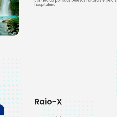
conhecida por suas belezas naturais e pel
hospitaleiro.
Raio-X