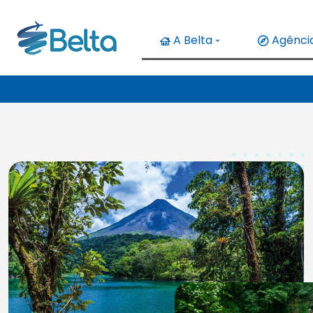
A Belta
Agência