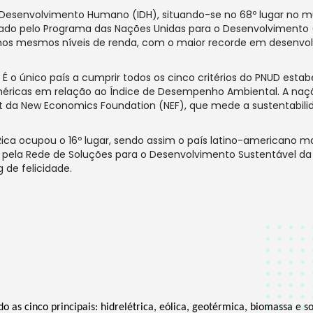
e Desenvolvimento Humano
(IDH), situando-se no 68º lugar no 
ado pelo
Programa das Nações Unidas para o Desenvolvimento
nos mesmos níveis de renda, com o maior recorde em desenv
É o único país a cumprir todos os cinco critérios do PNUD estab
méricas em relação ao Índice de Desempenho Ambiental.
A naçã
a New Economics Foundation (NEF), que mede a sustentabilidad
 Rica ocupou o 16º lugar, sendo assim o país latino-americano m
o pela Rede de Soluções para o Desenvolvimento Sustentável da
 de felicidade.
as cinco principais: hidrelétrica, eólica, geotérmica, biomassa e sol