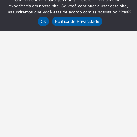
experiência em nosso site. Se você continuar a usar este site,
assumiremos que você está de acordo com as nossas políticas.
Ok
Política de Privacidade
NEWSLETTER
Receba nossas atualizações
Inscrever-se