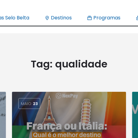
s Selo Belta
Destinos
Programas
Tag:
qualidade
MAIO
23