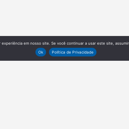
experiência em nosso site. Se você continuar a usar este site, assumi
Ok
Política de Privacidade
VAGAS
EN
Envie o seu currículo
Abou