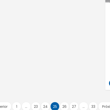
erior
1
…
23
24
25
26
27
…
33
Próx