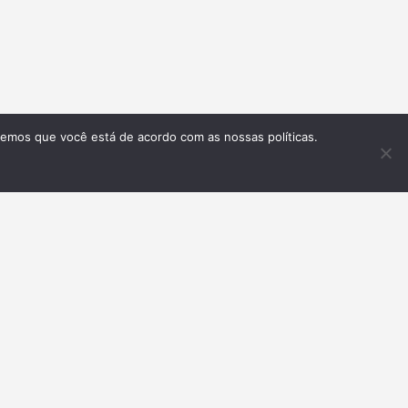
remos que você está de acordo com as nossas políticas.
Inscrever-se
GLISH VERSION
t Us