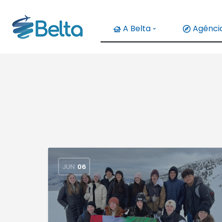
A Belta
Agência
JUN
06