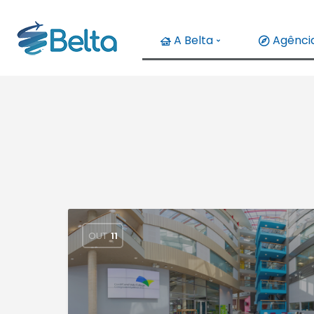
A Belta
Agência
OUT
11