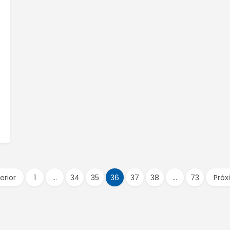
erior
1
…
34
35
36
37
38
…
73
Próx