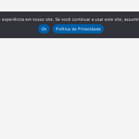
experiência em nosso site. Se você continuar a usar este site, assumi
Ok
Política de Privacidade
VAGAS
EN
Envie o seu currículo
Abou
Adve
LINKS
Reclamar, elogiar e opniar