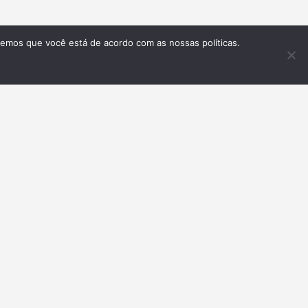
remos que você está de acordo com as nossas políticas.
Inscrever-se
GLISH VERSION
t Us
rtise with us