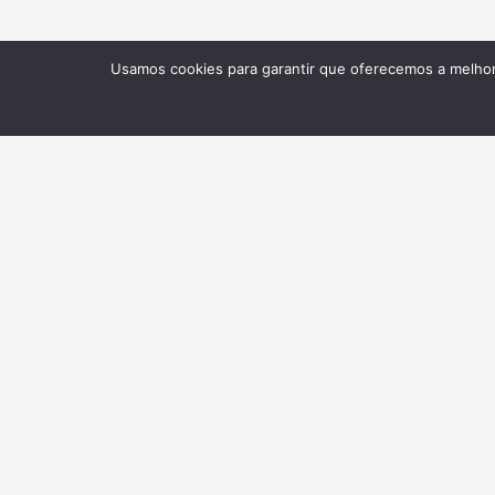
Usamos cookies para garantir que oferecemos a melhor 
NEWSLETTER
Receba nossas atualizações
BELTA
Sobre Associação
Associadas Colaboradoras
Assessoria de imprensa
Selo Belta