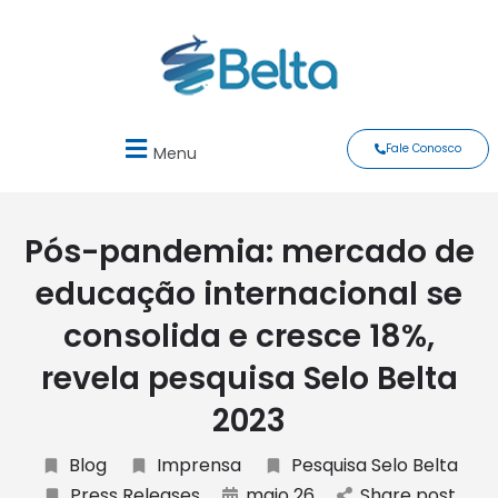
Fale Conosco
Menu
Pós-pandemia: mercado de
educação internacional se
consolida e cresce 18%,
revela pesquisa Selo Belta
2023
Blog
Imprensa
Pesquisa Selo Belta
Press Releases
maio 26
Share post