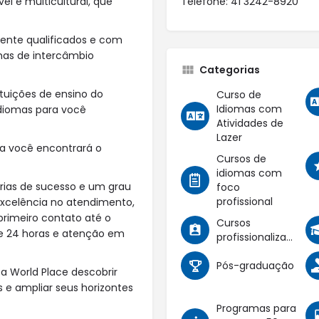
l e multicultural, que
Telefone: 41 3242-8920
ente qualificados e com
amas de intercâmbio
Categorias
tuições de ensino do
Curso de
Idiomas com
diomas para você
Atividades de
Lazer
a você encontrará o
Cursos de
idiomas com
rias de sucesso e um grau
foco
profissional
 excelência no atendimento,
primeiro contato até o
Cursos
te 24 horas e atenção em
profissionalizantes
Pós-graduação
a World Place descobrir
s e ampliar seus horizontes
Programas para