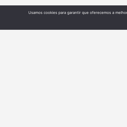
Usamos cookies para garantir que oferecemos a melhor 
NEWSLETTER
Receba nossas atualizações
BELTA