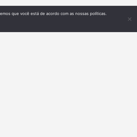
remos que você está de acordo com as nossas políticas.
Inscrever-se
GLISH VERSION