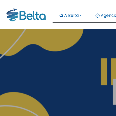
A Belta
Agência