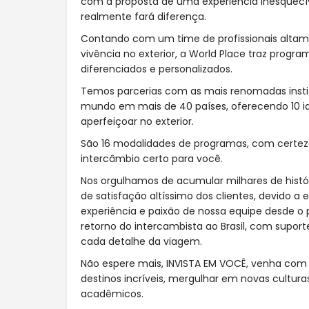
com a proposta de uma experiência inesquecíve
realmente fará diferença.
Contando com um time de profissionais altam
vivência no exterior, a World Place traz progr
diferenciados e personalizados.
Temos parcerias com as mais renomadas insti
mundo em mais de 40 países, oferecendo 10 i
aperfeiçoar no exterior.
São 16 modalidades de programas, com certez
intercâmbio certo para você.
Nos orgulhamos de acumular milhares de histó
de satisfação altíssimo dos clientes, devido a
experiência e paixão de nossa equipe desde o 
retorno do intercambista ao Brasil, com supor
cada detalhe da viagem.
Não espere mais, INVISTA EM VOCÊ, venha com 
destinos incríveis, mergulhar em novas cultura
acadêmicos.