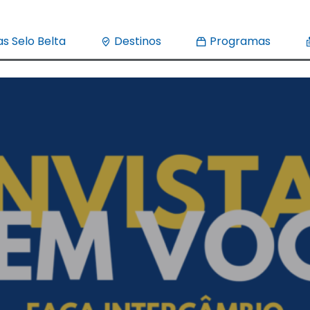
s Selo Belta
Destinos
Programas