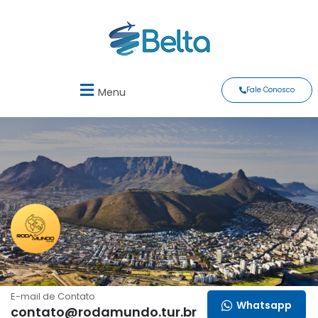
Fale Conosco
Menu
Roda Mundo Intercâmbio
E-mail de Contato
Whatsapp
contato@rodamundo.tur.br