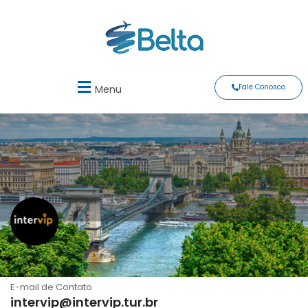
Fale Conosco
Menu
Intervip
E-mail de Contato
intervip@intervip.tur.br