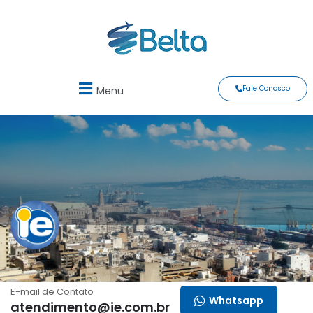
Fale Conosco
Menu
IE Intercâmbio
E-mail de Contato
Whatsapp
atendimento@ie.com.br