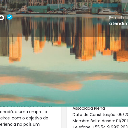
io
E-mail d
atendi
Perfil
Franquias
Fale Conosco
8
Compartilhar
Enviar um E-mail
Website
Overview
para o Canadá operando no
Associada Plena
 Canadá, é uma empresa
Data de Constituição: 06/
eiros, com o objetivo de
Membro Belta desde: 01/20
eriência no país um
Telefone: +55 54 9 9921 263