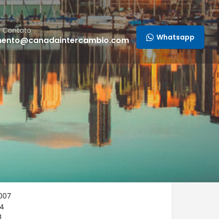
e Contato
Whatsapp
mento@canadaintercambio.com
2007
14
1