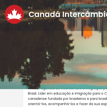
Canadá Intercâmb
Descrição
A Maior agência de intercâmbio e imigração 
Brasil. Líder em educação e imigração para o
canadense fundada por brasileiros e para brasil
orientá-los, acompanhá-los e fazer da sua exp