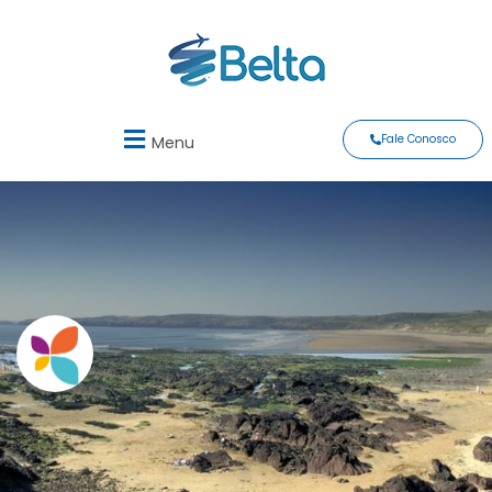
Fale Conosco
Menu
Beth Coutinho Intercâmbio
E-mail de Contato
atendimento@bethcoutinho.com.br