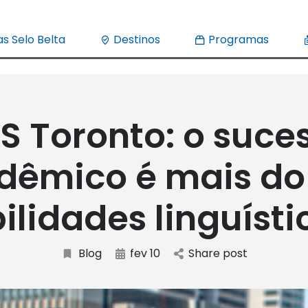
s Selo Belta
Destinos
Programas
S Toronto: o suce
dêmico é mais do
ilidades linguísti
Blog
fev 10
Share post