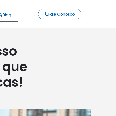
Fale Conosco
Blog
sso
 que
cas!