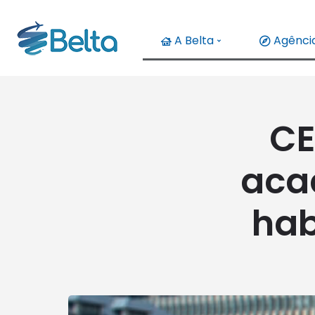
A Belta
Agência
CE
aca
hab