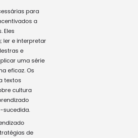
cessárias para
incentivados a
 Eles
ler e interpretar
lestras e
aplicar uma série
a eficaz. Os
a textos
bre cultura
prendizado
-sucedida.
rendizado
tratégias de