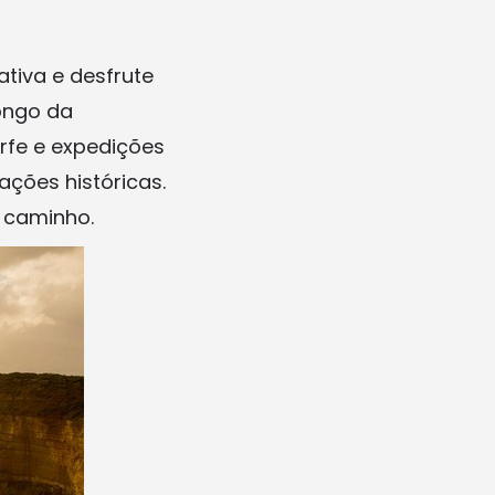
tiva e desfrute
longo da
rfe e expedições
ações históricas.
o caminho.