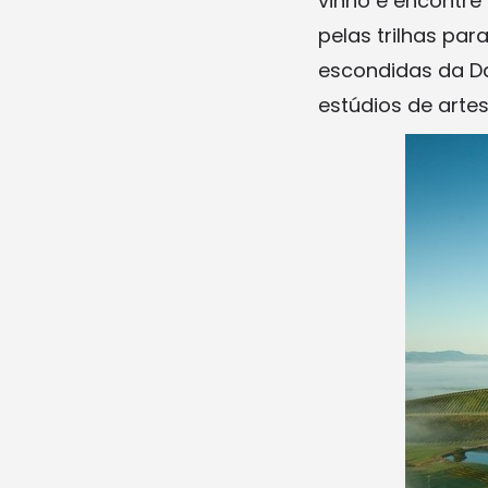
vinho e encontre 
pelas trilhas par
escondidas da Da
estúdios de artes