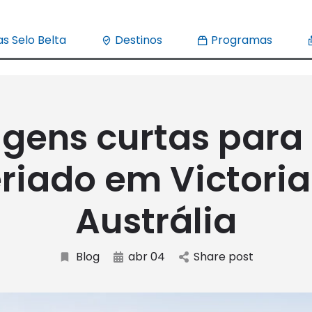
s Selo Belta
Destinos
Programas
agens curtas para
eriado em Victoria
Austrália
Blog
abr 04
Share post