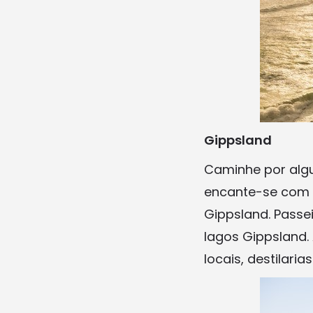
Gippsland
Caminhe por algu
encante-se com 
Gippsland. Passe
lagos Gippsland.
locais, destilari