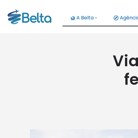
A Belta
Agência
Vi
f