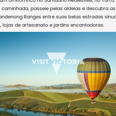
um ornitorrinco no Santuário Healesville, no Yarra 
a caminhada, passeie pelas aldeias e descubra as 
ndenong Ranges entre suas belas estradas sinuo
, lojas de artesanato e jardins encantadores.