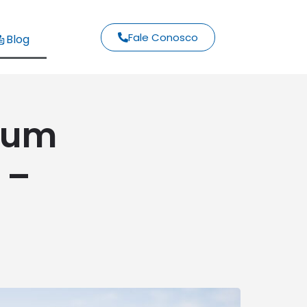
Fale Conosco
Blog
 um
 –