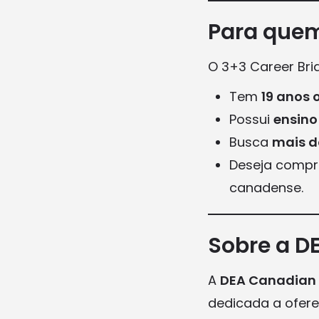
Para quem
O 3+3 Career Bri
Tem
19 anos 
Possui
ensino
Busca
mais d
Deseja compre
canadense.
Sobre a D
A
DEA Canadian 
dedicada a ofer