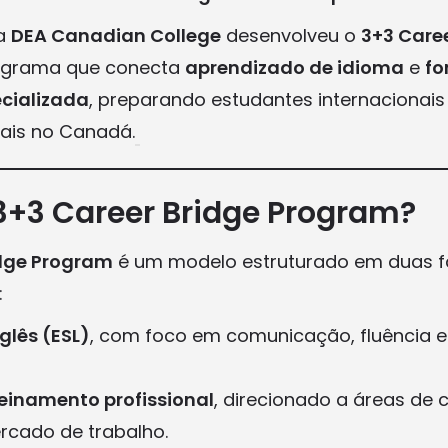
 a
DEA Canadian College
desenvolveu o
3+3 Caree
ograma que conecta
aprendizado de idioma
e
f
ecializada
, preparando estudantes internacionais
ais no Canadá.
 3+3 Career Bridge Program?
idge Program
é um modelo estruturado em duas f
:
glês (ESL)
, com foco em comunicação, fluência e
reinamento profissional
, direcionado a áreas de
rcado de trabalho.