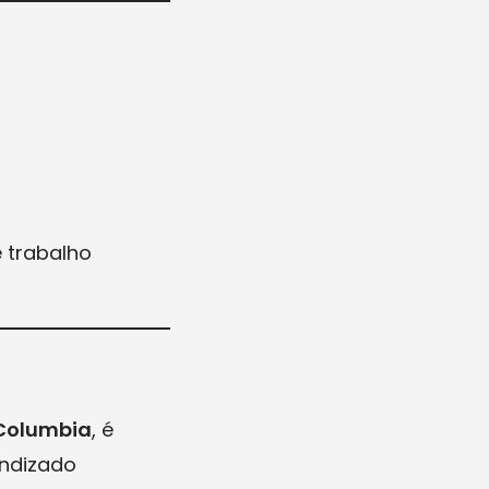
 trabalho
 Columbia
, é
ndizado