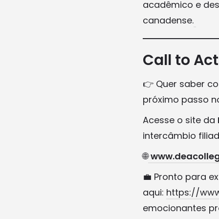
acadêmico e dese
canadense.
Call to Ac
👉 Quer saber c
próximo passo 
Acesse o site da
intercâmbio filia
🌐
www.deacolleg
💼 Pronto para e
aqui:
https://www
emocionantes pr