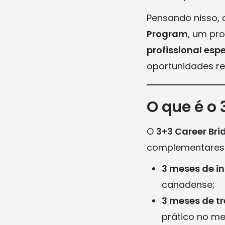
Pensando nisso,
Program
, um pr
profissional esp
oportunidades re
O que é o
O
3+3 Career Br
complementares
3 meses de in
canadense;
3 meses de t
prático no me