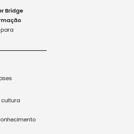
r Bridge
ormação
 para
ases
 cultura
 conhecimento