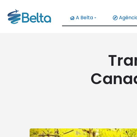
A Belta
Agência
Tra
Canad