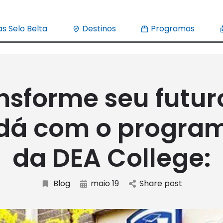
s Selo Belta
Destinos
Programas
nsforme seu futur
á com o progra
da DEA College:
Blog
maio 19
Share post