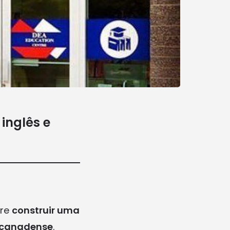
inglês e
bre
construir uma
l canadense
.