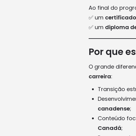
Ao final do prog
✅ um
certificado
✅ um
diploma de
Por que e
O grande diferen
carreira
:
Transição est
Desenvolvime
canadense
;
Conteúdo fo
Canadá
;