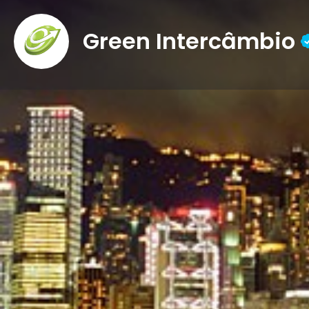
Green Intercâmbio
Descrição
O Green Intercâmbio é parte do Greengroup, qu
editora de livros e a Greentours, agência de vi
intercâmbio oferecidos pela agência em divers
estão os cursos de idiomas, ensino médio, pre