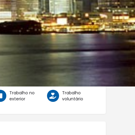
Cursos de
Curso de
Idiomas
Idiomas com
Atividades de
Lazer
Programas de
Programas para
férias para
pessoas +50
jovens
anos
Trabalho no
Trabalho
exterior
voluntário