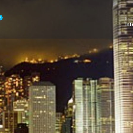
E-m
in
Perfil
Franquias
Fale Conosco
1
Compartilhar
Enviar um E-mail
Website
Overview
e reúne escolas de inglês,
Associada Plena
agem. Entre os serviços de
Data de Constituição: 09/1
os países e continentes,
Membro Belta desde: 07/19
paratórios para exames,
Telefone: 31 3311-8590