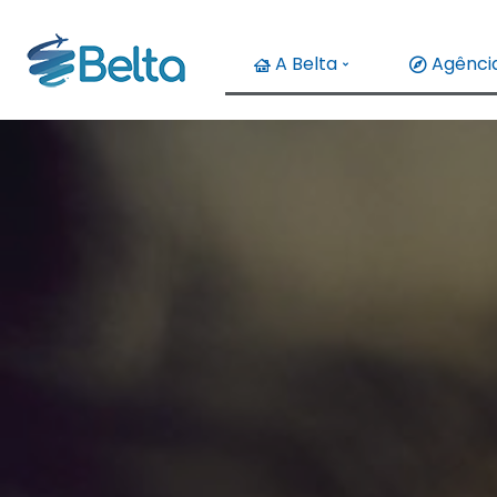
A Belta
Agência