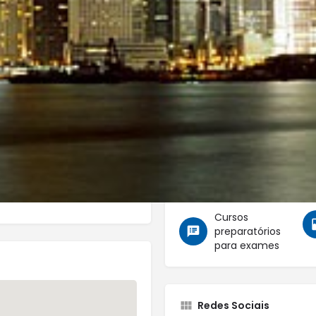
a e hotelaria, entre outros.
Categorias
High School
Cursos de
idiomas com
foco
profissional
Cursos
preparatórios
para exames
Redes Sociais