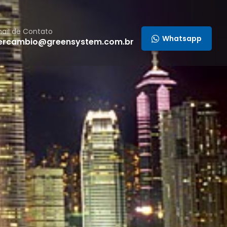
ail de Contato
Whatsapp
tercambio@greensystem.com.br
987
98