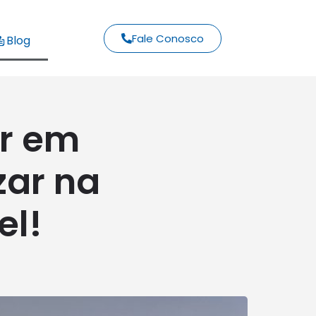
Fale Conosco
Blog
or em
zar na
el!