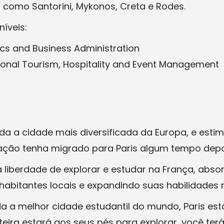
s como Santorini, Mykonos, Creta e Rodes.
íveis:
cs and Business Administration
tional Tourism, Hospitality and Event Management
ada a cidade mais diversificada da Europa, e esti
ação tenha migrado para Paris algum tempo depo
 liberdade de explorar e estudar na França, absor
 habitantes locais e expandindo suas habilidades 
a melhor cidade estudantil do mundo, Paris est
nteira estará aos seus pés para explorar, você te