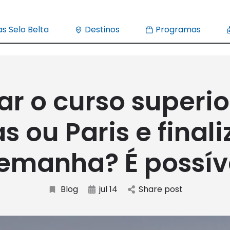
s Selo Belta
Destinos
Programas
iar o curso superi
s ou Paris e finali
emanha? É possív
Blog
jul 14
Share post