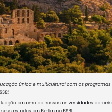
cação única e multicultural com os programas 
BSBI.
uação em uma de nossas universidades parceira
 seus estudos em Berlim na BSBI.