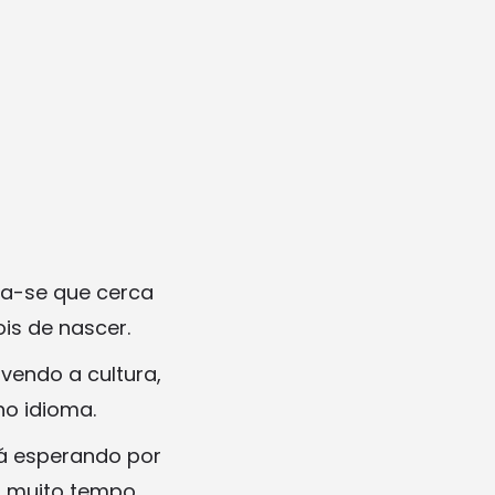
ma-se que cerca
is de nascer.
vendo a cultura,
no idioma.
á esperando por
rá muito tempo