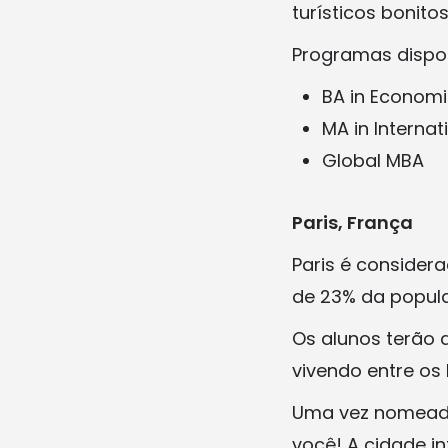
turísticos bonito
Programas dispon
BA in Economi
MA in Interna
Global MBA
Paris, França
Paris é consider
de 23% da popul
Os alunos terão a
vivendo entre os
Uma vez nomeada 
você! A cidade i