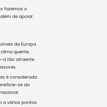
ós fazemos o
 além de apoiar
ssíveis da Europa
 clima quente,
o-a tão atraente
essores.
nas é considerada
neficie-se da
nacional.
o a vários pontos