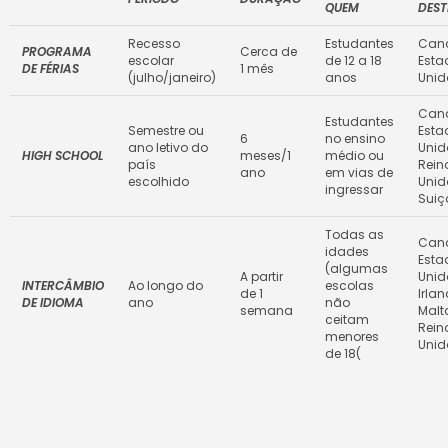
QUEM
DEST
Recesso
Estudantes
Can
PROGRAMA
Cerca de
escolar
de 12 a 18
Esta
DE FÉRIAS
1 mês
(julho/janeiro)
anos
Unid
Can
Estudantes
Semestre ou
Esta
6
no ensino
ano letivo do
Unid
HIGH SCHOOL
meses/1
médio ou
país
Rein
ano
em vias de
escolhido
Unid
ingressar
Suiç
Todas as
Can
idades
Esta
(algumas
A partir
Unid
INTERCÂMBIO
Ao longo do
escolas
de 1
Irlan
DE IDIOMA
ano
não
semana
Malt
ceitam
Rein
menores
Unid
de 18(