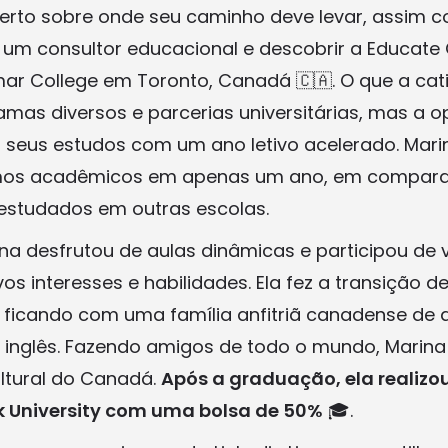
certo sobre onde seu caminho deve levar, assim 
um consultor educacional e descobrir a Educate O
ar College em Toronto, Canadá 🇨🇦. O que a ca
mas diversos e parcerias universitárias, mas a 
r seus estudos com um ano letivo acelerado. Mar
rmos acadêmicos em apenas um ano, em compar
 estudados em outras escolas.
na desfrutou de aulas dinâmicas e participou de 
os interesses e habilidades. Ela fez a transição d
, ficando com uma família anfitriã canadense de 
inglês. Fazendo amigos de todo o mundo, Marina
ltural do Canadá.
Após a graduação, ela realizo
rk University com uma bolsa de 50%
🎓.