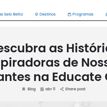
s Selo Belta
Destinos
Programas
escubra as Históri
spiradoras de Nos
antes na Educate 
Blog
abr 11
Share post