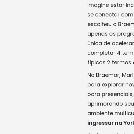
Imagine estar in
se conectar com 
escolheu o Braem
apenas os progra
única de acelera
completar 4 te
típicos 2 termos
No Braemar, Mari
para explorar nov
para presenciais
aprimorando seu 
ambiente multicu
ingressar na Yo