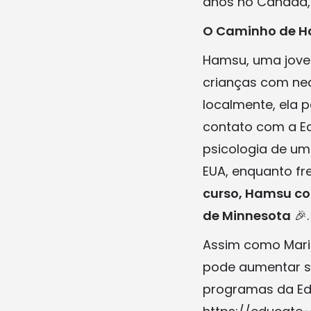
anos no Canadá, 
O Caminho de Ha
Hamsu, uma jovem
crianças com nec
localmente, ela 
contato com a Ed
psicologia de um
EUA, enquanto fr
curso, Hamsu co
de Minnesota
🎉.
Assim como Mari
pode aumentar su
programas da Educ