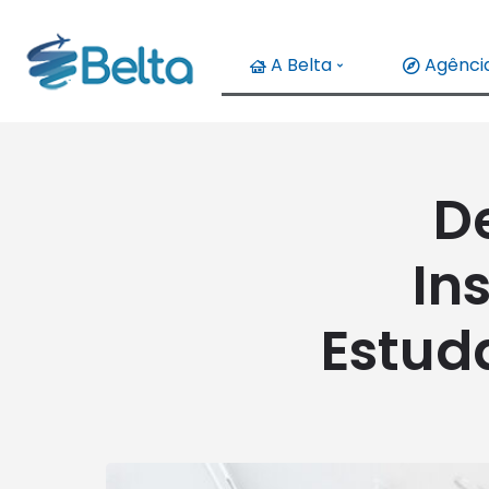
A Belta
Agência
D
In
Estud