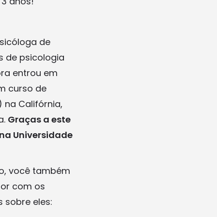
 3 anos!
sicóloga de
s de psicologia
ora entrou em
um curso de
na Califórnia,
a.
Graças a este
 na Universidade
po, você também
ior com os
 sobre eles: