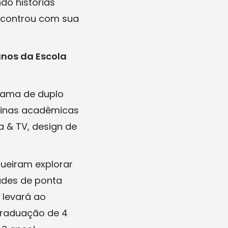
do histórias
encontrou com sua
unos da Escola
rama de duplo
plinas acadêmicas
 & TV, design de
ueiram explorar
dades de ponta
 levará ao
graduação de 4