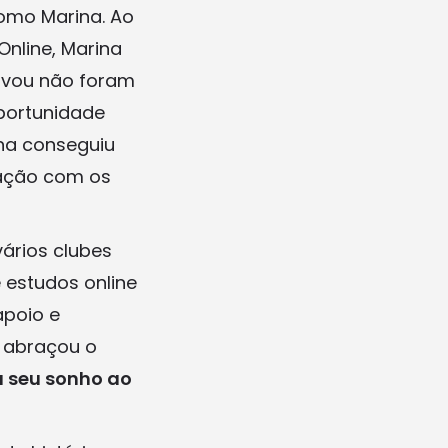
como Marina. Ao
nline, Marina
tivou não foram
oportunidade
ina conseguiu
ação com os
vários clubes
e estudos online
apoio e
 abraçou o
u seu sonho ao