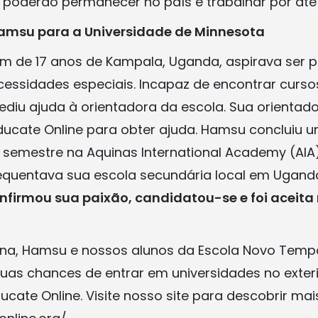
poderão permanecer no país e trabalhar por até
msu para a Universidade de Minnesota
 de 17 anos de Kampala, Uganda, aspirava ser p
essidades especiais. Incapaz de encontrar curso
pediu ajuda à orientadora da escola. Sua orientad
ucate Online para obter ajuda. Hamsu concluiu 
 semestre na Aquinas International Academy (AIA) 
equentava sua escola secundária local em Ugand
nfirmou sua paixão, candidatou-se e foi aceita
na, Hamsu e nossos alunos da Escola Novo Tem
as chances de entrar em universidades no exter
ate Online. Visite nosso site para descobrir mais