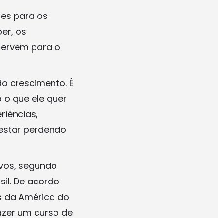
tes para os
er, os
servem para o
do crescimento. É
 o que ele quer
riências,
estar perdendo
ivos, segundo
sil. De acordo
ís da América do
fazer um curso de