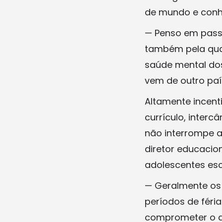
de mundo e conh
— Penso em pass
também pela qual
saúde mental dos
vem de outro país
Altamente incent
currículo, inter
não interrompe a
diretor educacio
adolescentes esc
— Geralmente os
períodos de féria
comprometer o a