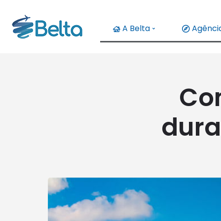
A Belta
Agência
Com
dura