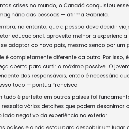
tas crises no mundo, o Canadá conquistou esse
maginário das pessoas — afirma Gabriela.
embra, no entanto, que a pessoa deve decidir viaj
iretor educacional, aproveita melhor a experiênci
 se adaptar ao novo país, mesmo sendo por um p
 é completamente diferente da outra. Por isso, 
ça aberta para curtir o máximo possível. O jovem 
ndente dos responsáveis, então é necessário qu
esso todo — pontua Francisco.
 tudo é perfeito em outros países foi fundamenta
te ressalta vários detalhes que podem desanimar 
 lado negativo da experiência no exterior:
uns países e ainda estou para descobrir um lugar