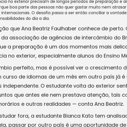
ia no exterior precisam de longos períodos de preparação e an
porque boa parte das pessoas não quer gastar muito nem atrasar 
 internacionais. O desafio passa a ser então conciliar a vontad
sabilidades do dia a dia.
ção que Ana Beatriz Faulhaber conhece de perto
 da associação de agências de intercâmbio do Bras
a que a preparação é um dos momentos mais deli
ia no exterior, especialmente alunos do Ensino Mé
mbio perfeito, mas é possível ver o crescimento 
curso de idiomas de um mês em outro país já é s
s independente. O estudante volta do exterior se
untos que antes ele nem prestava atenção, tais c
orários e outras realidades — conta Ana Beatriz.
tudar fora, a estudante Bianca Kato tem analisa
ela, passar por outro país é uma oportunidade de