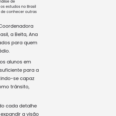
álise de
os estudos no Brasil
e de conhecer outras
. Coordenadora
il, a Belta, Ana
cados para quem
dio.
dos alunos em
uficiente para a
ntindo-se capaz
omo trânsito,
do cada detalhe
 expandir a visão