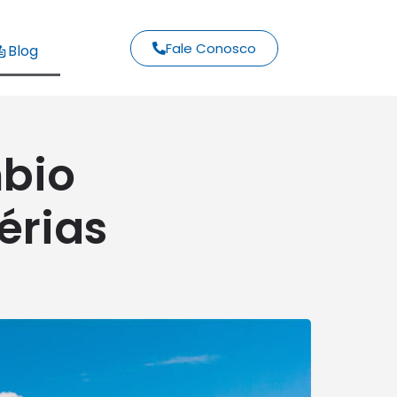
Fale Conosco
Blog
mbio
érias