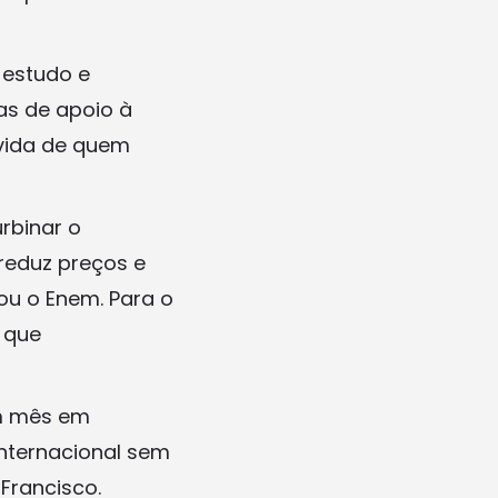
 estudo e
as de apoio à
 vida de quem
rbinar o
 reduz preços e
ou o Enem. Para o
 que
um mês em
 internacional sem
Francisco.