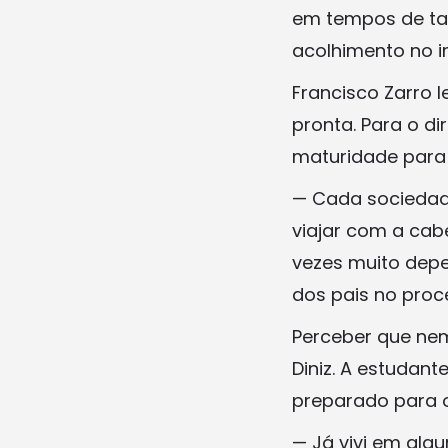
em tempos de tan
acolhimento no i
Francisco Zarro l
pronta. Para o d
maturidade para
— Cada sociedade
viajar com a cabe
vezes muito depe
dos pais no proc
Perceber que nem
Diniz. A estudan
preparado para o
— Já vivi em alg