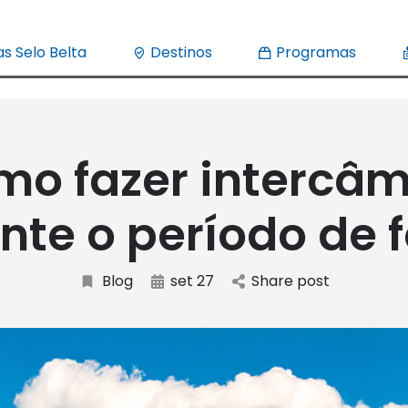
s Selo Belta
Destinos
Programas
o fazer intercâ
nte o período de f
Blog
set 27
Share post