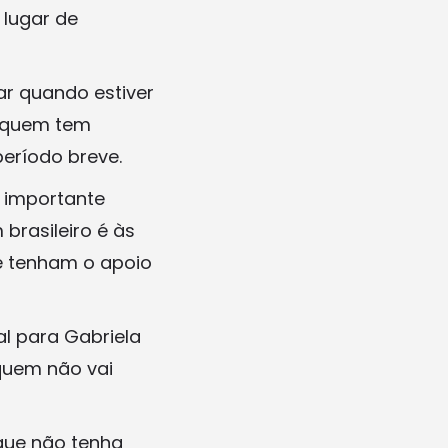
 lugar de
ar quando estiver
a quem tem
eríodo breve.
é importante
brasileiro é às
e tenham o apoio
l para Gabriela
quem não vai
 que não tenha