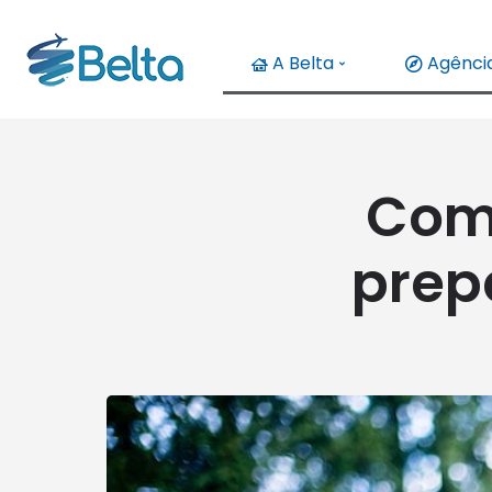
A Belta
Agência
Come
prep