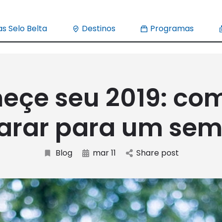
s Selo Belta
Destinos
Programas
çe seu 2019: co
arar para um sem
Blog
mar 11
Share post