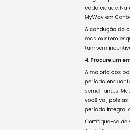
cada cidade. Na 
MyWay em Canbe
A condução do ce
mas existem esqu
também incentiva
4. Procure um e
A maioria dos pa
período enquanto
semelhantes. Mas
você vai, pois 
período integral o
Certifique-se de 