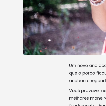
Um novo ano acad
que o porco fic
acabou chegando
Você provavelmen
melhores maneir
fundamental. Aqu