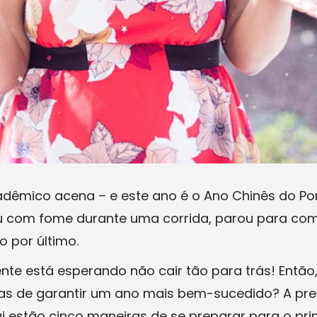
êmico acena – e este ano é o Ano Chinês do Porc
ou com fome durante uma corrida, parou para co
 por último.
te está esperando não cair tão para trás! Então,
as de garantir um ano mais bem-sucedido? A pr
i estão cinco maneiras de se preparar para o pri