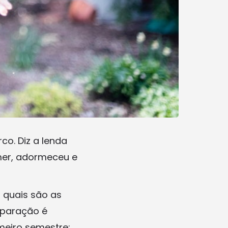
o. Diz a lenda
mer, adormeceu e
 quais são as
eparação é
meiro semestre: