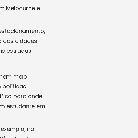
em Melbourne e
 estacionamento,
a das cidades
is estradas.
alhem meio
 políticas
ífico para onde
 um estudante em
r exemplo, na