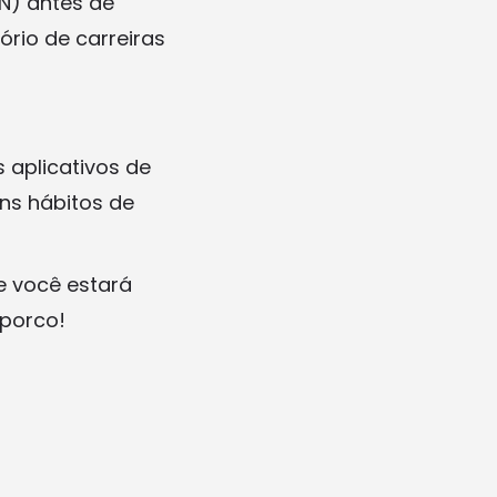
N) antes de
rio de carreiras
 aplicativos de
ns hábitos de
 e você estará
 porco!