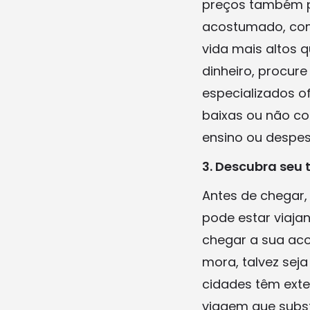
preços também p
acostumado, com 
vida mais altos
dinheiro, procur
especializados o
baixas ou não co
ensino ou despes
3. Descubra seu 
Antes de chegar,
pode estar viaja
chegar a sua ac
mora, talvez sej
cidades têm exte
viagem que subst