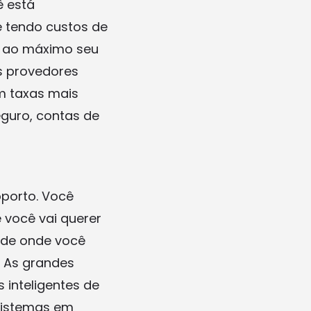
ê está
 tendo custos de
r ao máximo seu
ns provedores
m taxas mais
guro, contas de
oporto. Você
 você vai querer
 de onde você
. As grandes
 inteligentes de
 sistemas em