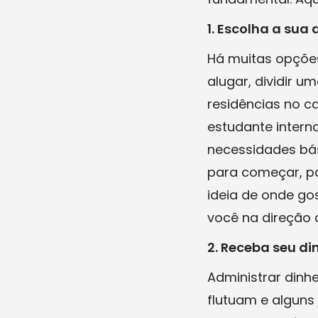
1. Escolha a su
Há muitas opções
alugar, dividir 
residências no 
estudante intern
necessidades bá
para começar, pa
ideia de onde go
você na direção 
2. Receba seu di
Administrar dinh
flutuam e alguns