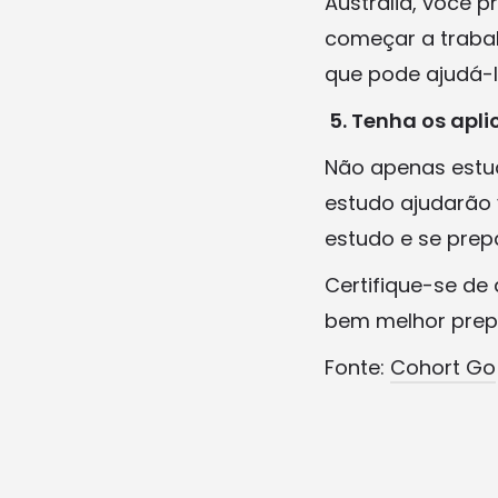
Austrália, você 
começar a trabal
que pode ajudá-
5.
Tenha os apli
Não apenas estud
estudo ajudarão 
estudo e se prep
Certifique-se de 
bem melhor prepa
Fonte:
Cohort Go