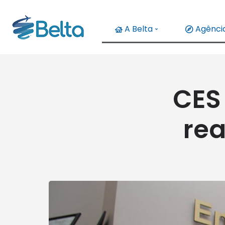
A Belta
Agência
CES
re