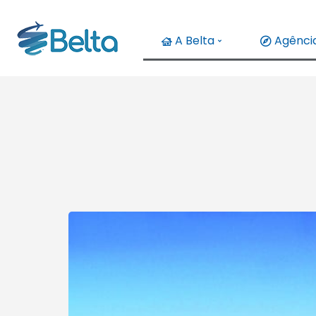
A Belta
Agência