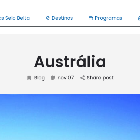
s Selo Belta
Destinos
Programas
Austrália
Blog
nov 07
Share post