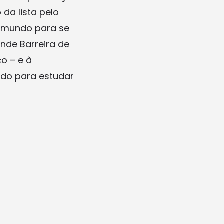
 da lista pelo
o mundo para se
ande Barreira de
ço – e à
ndo para estudar