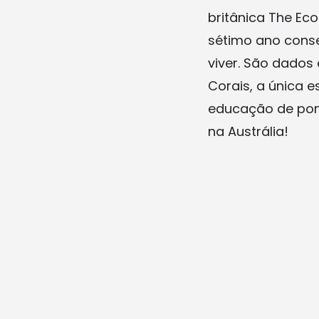
britânica The Eco
sétimo ano conse
viver. São dados 
Corais, a única e
educação de pont
na Austrália!