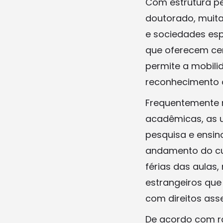
Com estrutura pe
doutorado, muita
e sociedades espo
que oferecem cer
permite a mobilid
reconhecimento d
Frequentemente n
acadêmicas, as u
pesquisa e ensino
andamento do cur
férias das aulas,
estrangeiros qu
com direitos asse
De acordo com ra