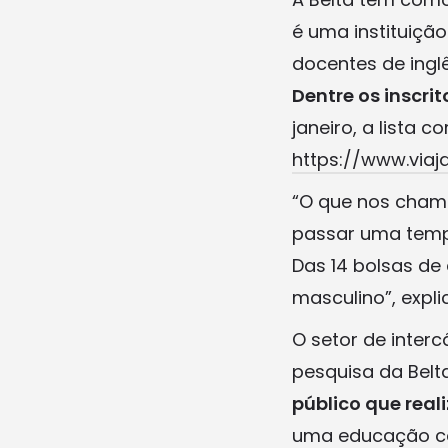
é uma instituição
docentes de inglê
Dentre os inscri
janeiro, a lista 
https://www.viaj
“O que nos chamo
passar uma temp
Das 14 bolsas de
masculino”, expli
O setor de inter
pesquisa da Belt
público que rea
uma educação con