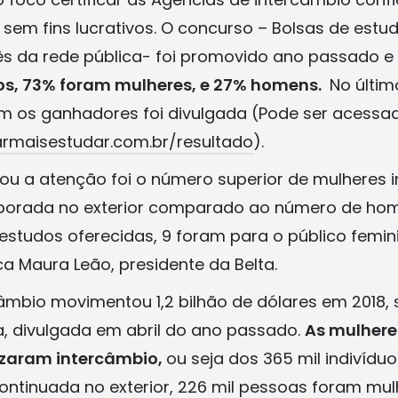
 sem fins lucrativos. O concurso – Bolsas de estu
s da rede pública- foi promovido ano passado e te
tos, 73% foram mulheres, e 27% homens.
No último
com os ganhadores foi divulgada (Pode ser acessa
armaisestudar.com.br/resultado
).
u a atenção foi o número superior de mulheres 
orada no exterior comparado ao número de home
 estudos oferecidas, 9 foram para o público femin
ca Maura Leão, presidente da Belta.
câmbio movimentou 1,2 bilhão de dólares em 2018,
a, divulgada em abril do ano passado.
As mulhere
lizaram intercâmbio,
ou seja dos 365 mil indivíd
tinuada no exterior, 226 mil pessoas foram mul