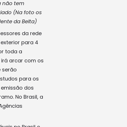
ca não tem
riado (Na foto os
ente da Belta)
ofessores da rede
exterior para 4
por toda a
 irá arcar com os
e serão
estudos para os
a emissão dos
amo. No Brasil, a
 Agências
veis no Brasil e