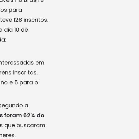
dos para
ve 128 inscritos.
 dia 10 de
da:
interessadas em
ns inscritos.
ino e 5 para o
 segundo a
s foram 62% do
uos que buscaram
heres.