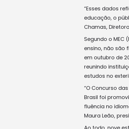
“Esses dados re
educação, o públ
Chamas, Diretora 
Segundo o MEC (M
ensino, não são f
em outubro de 201
reunindo institui
estudos no exteri
“O Concurso das 
Brasil foi promo
fluência no idiom
Maura Leão, presi
Ao todo, nove es