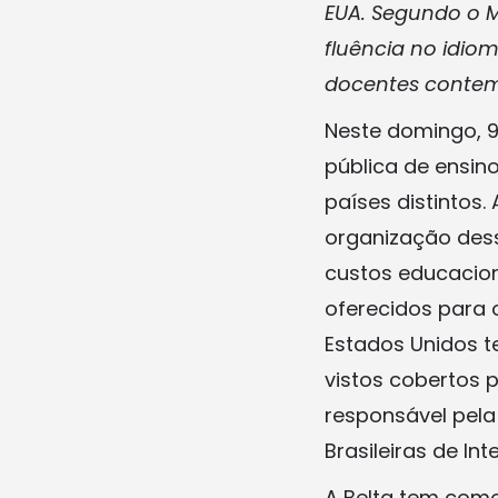
EUA.
Segundo o M
fluência no idiom
docentes contem
Neste domingo, 9 
pública de ensin
países distintos. 
organização dess
custos educacion
oferecidos para 
Estados Unidos t
vistos cobertos 
responsável pela
Brasileiras de In
A Belta tem como 