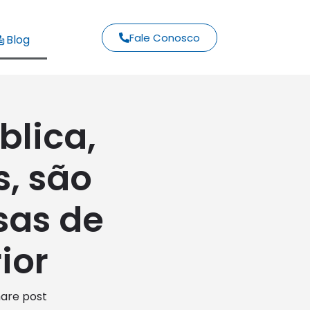
Fale Conosco
Blog
blica,
s, são
sas de
ior
are post