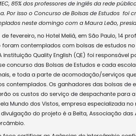
EC, 85% dos professores de inglês da rede públi
a. Por isso o Concurso de Bolsas de Estudos foi c
plados neste domingo com a Maura Leão, presid
de fevereiro, no Hotel Meliá, em São Paulo, 14 pr
o foram contemplados com bolsas de estudos no 
A instituição Quality English (QE) foi responsável 
e concurso das Bolsas de Estudos e cada escola
ais, e toda a parte de acomodação/serviços qu
os contemplados. Os ganhadores das bolsas de 
erão os custos do serviço de despachante para 
pela Mundo dos Vistos, empresa especializada no r
 divulgação do projeto é a Belta, Associação das
tercâmbio.
foco certificar as Agências de intercâmbio confiá