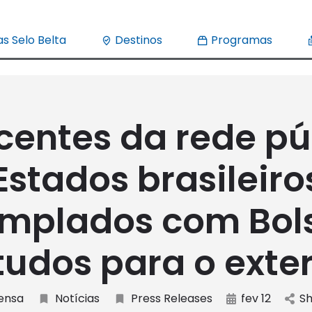
s Selo Belta
Destinos
Programas
centes da rede pú
Estados brasileiro
mplados com Bol
tudos para o exter
ensa
Notícias
Press Releases
fev 12
Sh