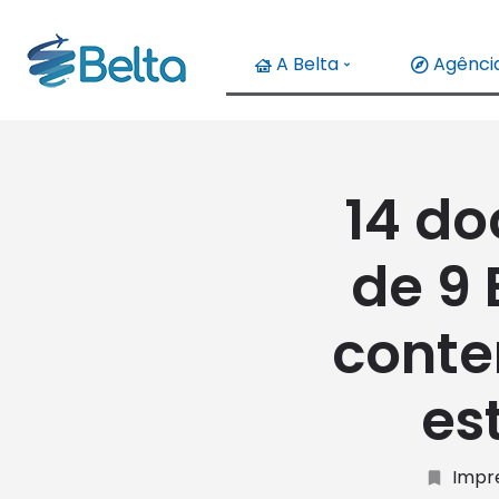
A Belta
Agência
14 do
de 9 
conte
es
Impr