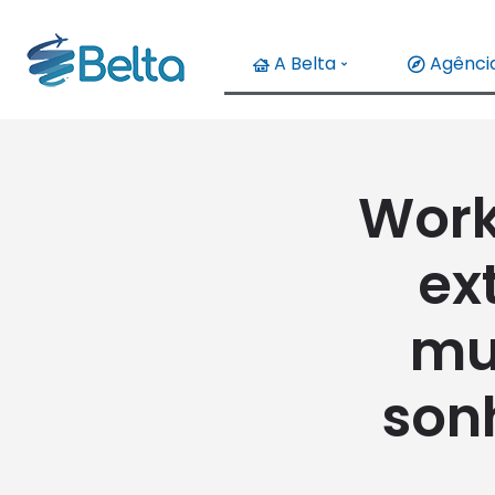
A Belta
Agência
Work
ex
mu
son