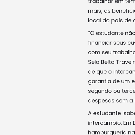
trabalhar em tem
mais, os benefí
local do país de 
“O estudante não
financiar seus c
com seu trabalho
Selo Belta Travel
de que o interca
garantia de um e
segundo ou terc
despesas sem a n
A estudante Isabe
intercâmbio. Em 
hamburgueria na 