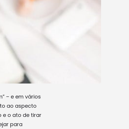
m” – e em vários
ito ao aspecto
 e o ato de tirar
ejar para