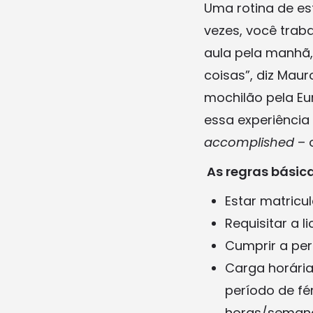
Uma rotina de es
vezes, você trab
aula pela manhã,
coisas”, diz Mau
mochilão pela Eu
essa experiência
accomplished
– 
As regras básic
Estar matric
Requisitar a 
Cumprir a per
Carga horária
período de fé
horas/semana