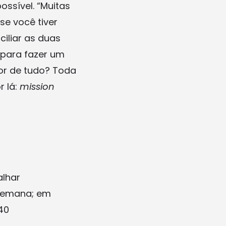
ssível. “Muitas
se você tiver
iliar as duas
 para fazer um
hor de tudo? Toda
r lá:
mission
alhar
 semana; em
40