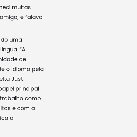
nheci muitas
omigo, e falava
endo uma
íngua. “A
unidade de
de o idioma pela
elta Just
apel principal
o trabalho como
altas e com a
ica a