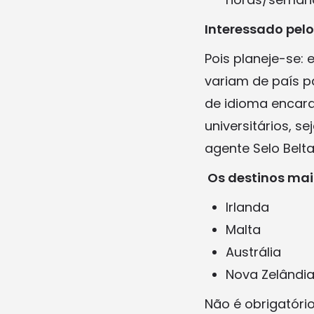
Interessado pel
Pois planeje-se:
variam de país p
de idioma encara
universitários, 
agente Selo Belta
Os destinos mai
Irlanda
Malta
Austrália
Nova Zelândi
Não é obrigatóri