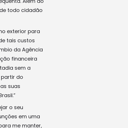
requenta. Além do
 de todo cidadão
o exterior para
de tais custos
âmbio da Agência
ação financeira
stadia sem a
partir do
 as suas
asil.”
jar o seu
 funções em uma
 para me manter,