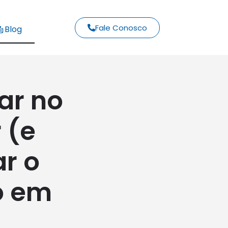
Fale Conosco
Blog
ar no
 (e
r o
o em