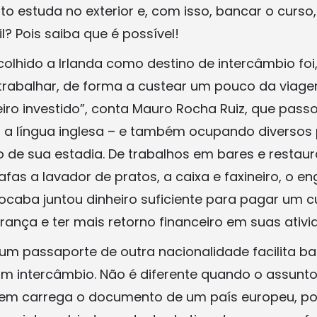
to estuda no exterior e, com isso, bancar o curso
il? Pois saiba que é possível!
scolhido a Irlanda como destino de intercâmbio foi,
 trabalhar, de forma a custear um pouco da via
eiro investido”, conta Mauro Rocha Ruiz, que pas
 a língua inglesa – e também ocupando diversos
o de sua estadia. De trabalhos em bares e resta
afas a lavador de pratos, a caixa e faxineiro, o e
caba juntou dinheiro suficiente para pagar um c
ança e ter mais retorno financeiro em suas ativi
 um passaporte de outra nacionalidade facilita ba
 um intercâmbio. Não é diferente quando o assunt
uem carrega o documento de um país europeu, po