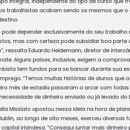
po integral, independente do tipo de curso que f
cios trabalhistas acabam sendo os mesmos que o
destino.
 pode depender exclusivamente do seu trabalho n
ustos, mas com certeza pode subsidiar boa parte 
”, ressalta Eduardo Heidemann, diretor de interc
mate. Alguns países, inclusive, exigem a comprov
mbista tem fundos para se bancar durante sua e
mprego. “Temos muitas histórias de alunos que a 
eiro mês de estadia passaram a arcar com todas
ecessidade de dinheiro enviado ou já levado do Br
lla Missiato apostou nessa ideia na hora de plane
Dublin, ao longo de oito meses, exerceu diversas
capital irlandesa. “Consegui juntar mais dinheiro