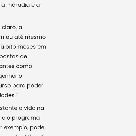
, a moradia e a
 claro, a
gem ou até mesmo
sou oito meses em
 postos de
urantes como
ngenheiro
urso para poder
dades.”
stante a vida na
o é o programa
r exemplo, pode