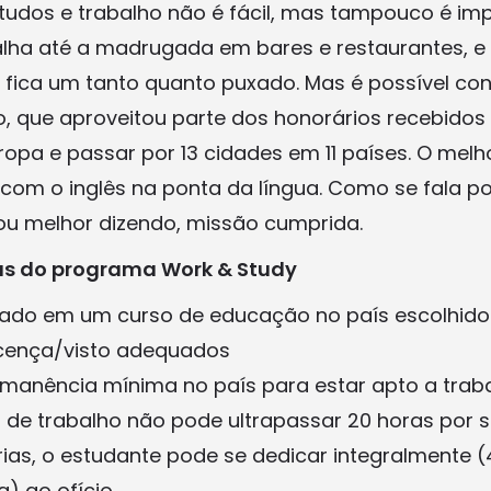
tudos e trabalho não é fácil, mas tampouco é impo
alha até a madrugada em bares e restaurantes, e 
 fica um tanto quanto puxado. Mas é possível conc
ro, que aproveitou parte dos honorários recebidos
ropa e passar por 13 cidades em 11 países. O mel
 com o inglês na ponta da língua. Como se fala po
ou melhor dizendo, missão cumprida.
as do programa Work & Study
ulado em um curso de educação no país escolhido
licença/visto adequados
manência mínima no país para estar apto a trab
 de trabalho não pode ultrapassar 20 horas por
rias, o estudante pode se dedicar integralmente (
) ao ofício