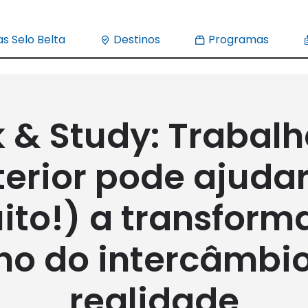
s Selo Belta
Destinos
Programas
 & Study: Trabalh
terior pode ajudar
ito!) a transforma
ho do intercâmbi
realidade