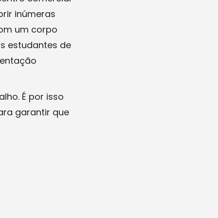
rir inúmeras
 Com um corpo
as estudantes de
ientação
lho. É por isso
ra garantir que