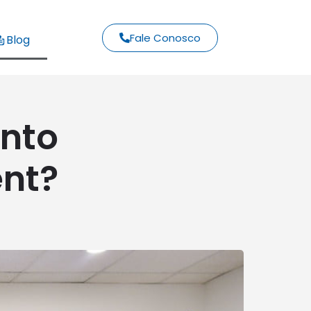
Fale Conosco
Blog
nto
nt?