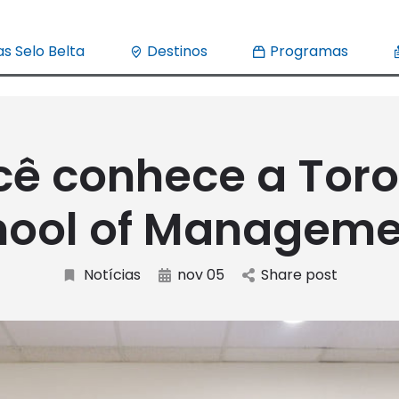
s Selo Belta
Destinos
Programas
cê conhece a Toro
hool of Manageme
Notícias
nov 05
Share post