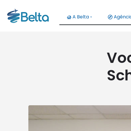
A Belta
Agência
Vo
Sc