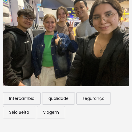
Intercâmbio
qualidade
segurança
Selo Belta
Viagem