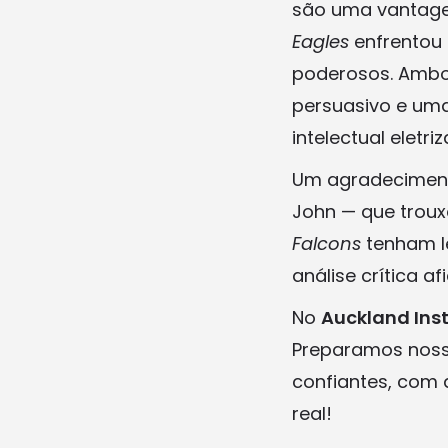
são uma vantagem
Eagles
enfrentou
poderosos. Ambos
persuasivo e um
intelectual eletriz
Um agradecimento
John — que troux
Falcons
tenham le
análise crítica a
No
Auckland Inst
Preparamos noss
confiantes, com 
real!