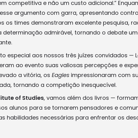
 competitiva e não um custo adicional.” Enquant
 esse argumento com garra, apresentando cont
 os times demonstraram excelente pesquisa, rac
a determinação admirável, tornando o debate um
ante.
 especial aos nossos três juízes convidados — Le
eram ao evento suas valiosas percepções e exper
vado a vitória, os
Eagles
impressionaram com sua 
fiada, tornando a competição inesquecível.
itute of Studies
, vamos além dos livros — formam
os alunos para se tornarem pensadores e comu
as habilidades necessárias para enfrentar os de