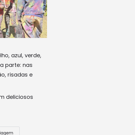
o, azul, verde,
a parte: nas
o, risadas e
m deliciosos
iagem