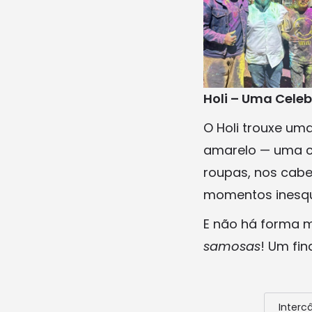
Holi – Uma Celeb
O Holi trouxe um
amarelo — uma ce
roupas, nos cabel
momentos inesqu
E não há forma 
samosas
! Um fin
Interc