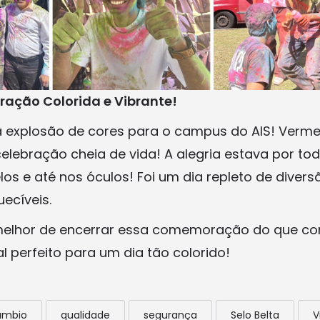
ração Colorida e Vibrante!
a explosão de cores para o campus do AIS! Vermelh
lebração cheia de vida! A alegria estava por tod
os e até nos óculos! Foi um dia repleto de diversã
ecíveis.
melhor de encerrar essa comemoração do que co
al perfeito para um dia tão colorido!
âmbio
qualidade
segurança
Selo Belta
V