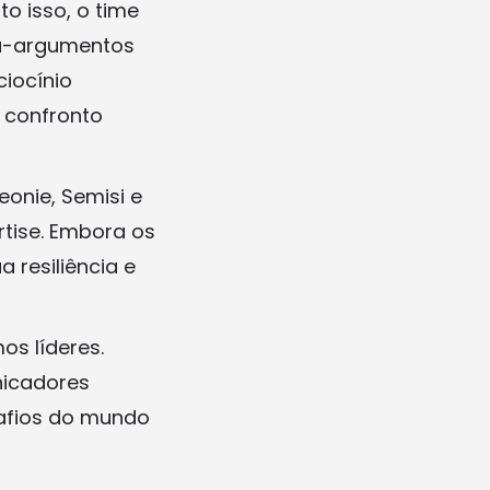
o isso, o time
ra-argumentos
iocínio
 confronto
onie, Semisi e
tise. Embora os
resiliência e
os líderes.
nicadores
safios do mundo