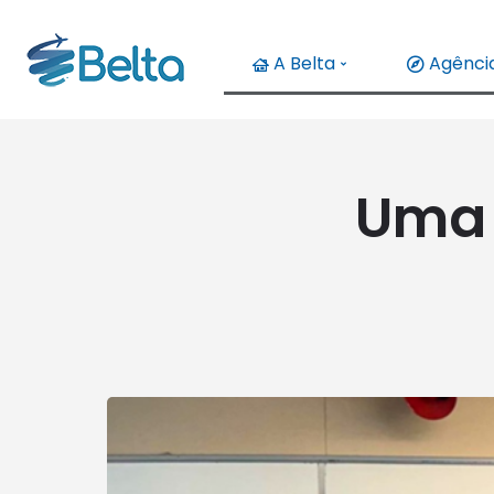
A Belta
Agência
Uma 