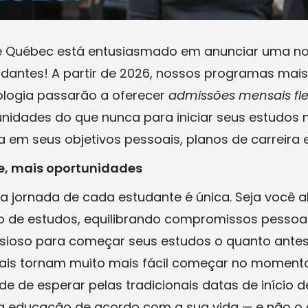
te Québec está entusiasmado em anunciar uma nov
udantes! A partir de 2026, nossos programas mai
ologia passarão a oferecer
admissões mensais fle
unidades do que nunca para iniciar seus estudo
 em seus objetivos pessoais, planos de carreira e
de, mais oportunidades
 jornada de cada estudante é única. Seja você 
sto de estudos, equilibrando compromissos pessoa
sioso para começar seus estudos o quanto antes
is tornam muito mais fácil começar no momento 
e de esperar pelas tradicionais datas de início 
a educação de acordo com a sua vida — e não o c