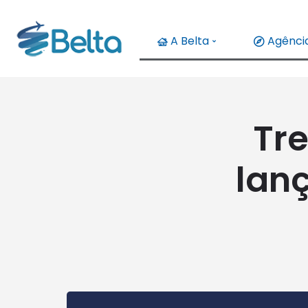
A Belta
Agência
Tre
lan