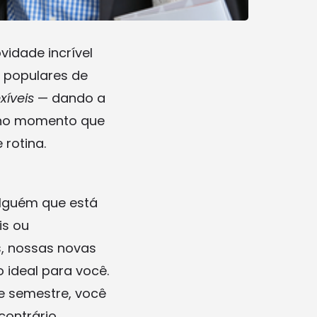
idade incrível
s populares de
xíveis
— dando a
s no momento que
 rotina.
alguém que está
is ou
, nossas novas
ideal para você.
de semestre, você
ontrário.