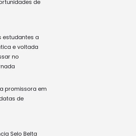
ortunidades de
s estudantes a
ica e voltada
ssar no
rnada
ra promissora em
 datas de
ia Selo Belta