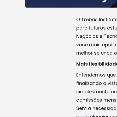
O Trebas Institu
para futuros est
Negócios e Tecn
você mais oport
melhor se encaixa
Mais flexibilida
Entendemos que a
finalizando o vi
simplesmente an
admissões mensa
Sem a necessidad
pode planejar su