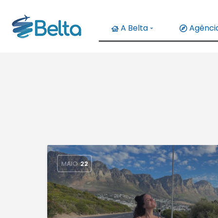
A Belta
Agência
MAIO
22