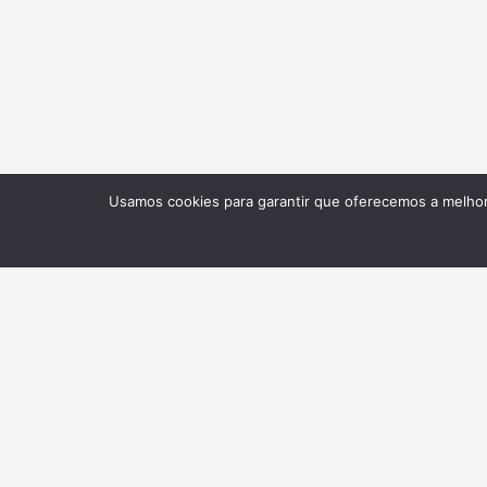
Usamos cookies para garantir que oferecemos a melhor 
NEWSLETTER
Receba nossas atualizações
BELTA