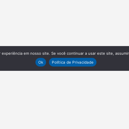
experiência em nosso site. Se você continuar a usar este site, assumi
Ok
Política de Privacidade
VAGAS
EN