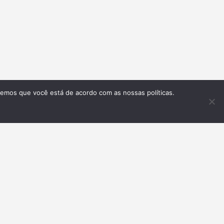
remos que você está de acordo com as nossas políticas.
Inscrever-se
GLISH VERSION