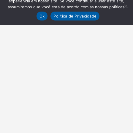
experiência em nosso site. Se você continuar a usar este site,
assumiremos que você está de acordo com as nossas políticas.
Ok
Política de Privacidade
NEWSLETTER
Receba nossas atualizações
Inscrever-se