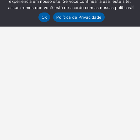
experiência em nosso site. Se você continuar a usar este site,
assumiremos que você está de acordo com as nossas políticas.
Ok
Política de Privacidade
NEWSLETTER
Receba nossas atualizações
Inscrever-se