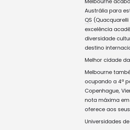
Melbourne acaba 
Austrália para e
QS
(Quacquarelli
excelência acadê
diversidade cultu
destino internaci
Melhor cidade da 
Melbourne também
ocupando a 4ª po
Copenhague, Vien
nota máxima em 
oferece aos seus 
Universidades de