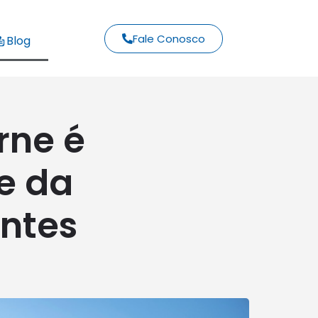
Fale Conosco
Blog
rne é
e da
antes