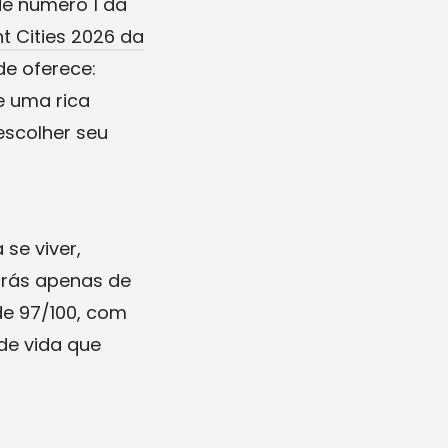
de número 1 da
t Cities 2026 da
de oferece:
e uma rica
escolher seu
se viver,
rás apenas de
de 97/100, com
de vida que