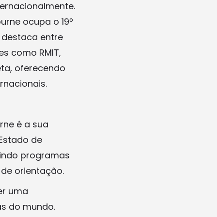
ternacionalmente.
bourne ocupa o 19º
 destaca entre
des como RMIT,
eta, oferecendo
nacionais.
rne é a sua
 Estado de
luindo programas
 de orientação.
ver uma
as do mundo.