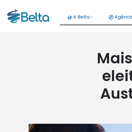
A Belta
Agência
Mais
ele
Aust