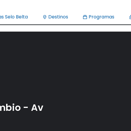
s Selo Belta
Destinos
Programas
mbio - Av