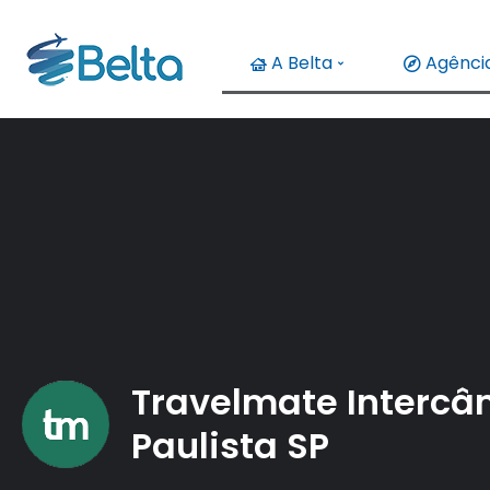
A Belta
Agência
Travelmate Intercâ
Paulista SP