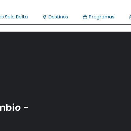
s Selo Belta
Destinos
Programas
mbio -