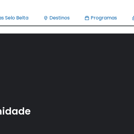
s Selo Belta
Destinos
Programas
nidade