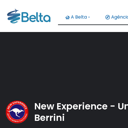
A Belta
Agência
New Experience - U
Berrini