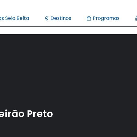
s Selo Belta
Destinos
Programas
eirão Preto