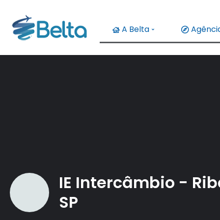
A Belta
Agência
IE Intercâmbio - Rib
SP