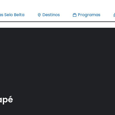
s Selo Belta
Destinos
Programas
apé