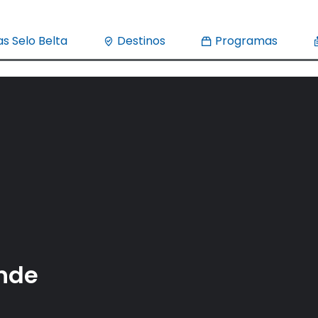
s Selo Belta
Destinos
Programas
nde