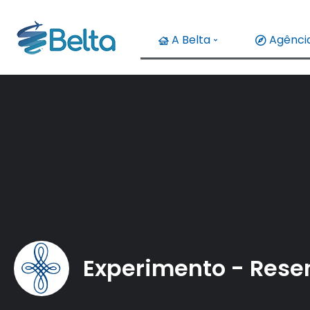
A Belta
Agência
Experimento - Rese