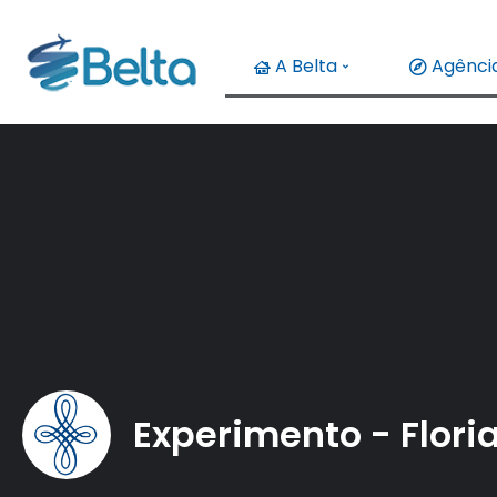
A Belta
Agência
Experimento - Flori