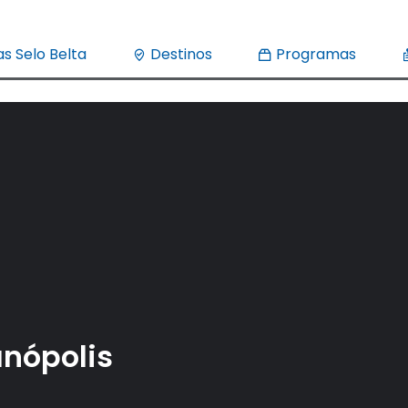
s Selo Belta
Destinos
Programas
anópolis