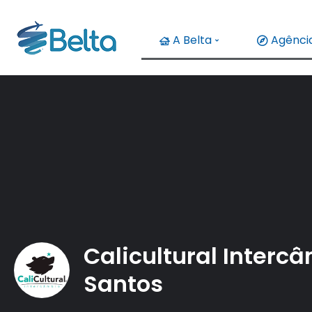
A Belta
Agência
Calicultural Interc
Santos