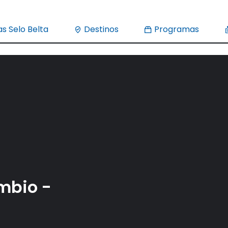
s Selo Belta
Destinos
Programas
âmbio -