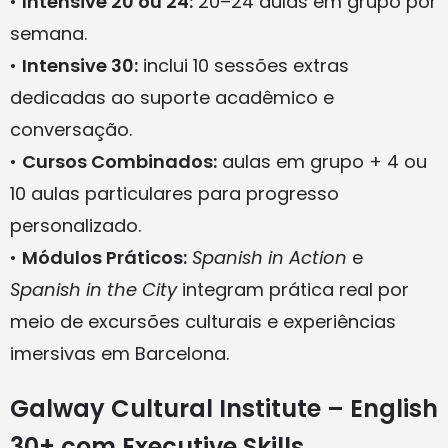
•
Intensive 20 ou 24:
20–24 aulas em grupo por
semana.
•
Intensive 30:
inclui 10 sessões extras
dedicadas ao suporte acadêmico e
conversação.
•
Cursos Combinados:
aulas em grupo + 4 ou
10 aulas particulares para progresso
personalizado.
•
Módulos Práticos:
Spanish in Action
e
Spanish in the City
integram prática real por
meio de excursões culturais e experiências
imersivas em Barcelona.
Galway Cultural Institute – English
30+ com Executive Skills