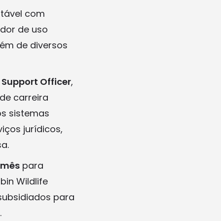
rtável com
ador de uso
lém de diversos
 Support Officer
,
de carreira
os sistemas
ços jurídicos,
a.
 mês
para
in Wildlife
subsidiados para
.