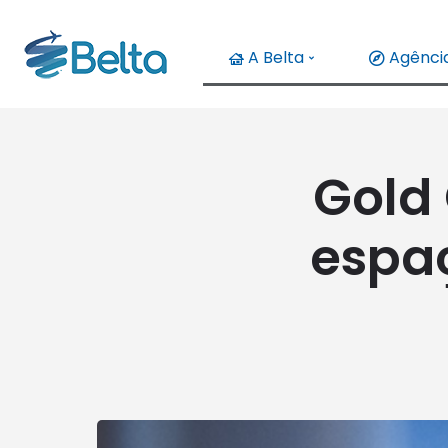
A Belta
Agência
Gold
espaç