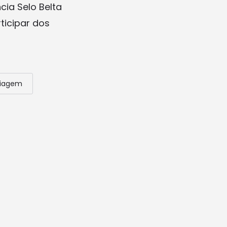
ia Selo Belta
ticipar dos
iagem