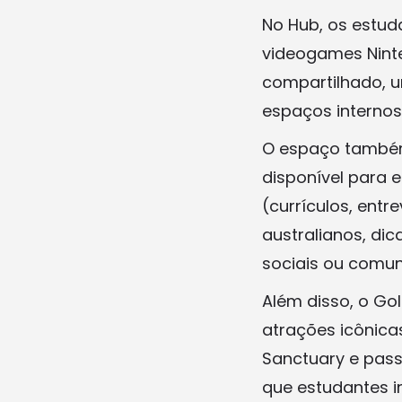
No Hub, os estu
videogames Ninte
compartilhado, u
espaços internos
O espaço também
disponível para 
(currículos, ent
australianos, di
sociais ou comun
Além disso, o Go
atrações icônica
Sanctuary e pass
que estudantes i