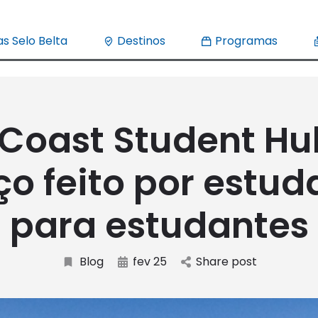
s Selo Belta
Destinos
Programas
 Coast Student Hu
o feito por estud
para estudantes
Blog
fev 25
Share post