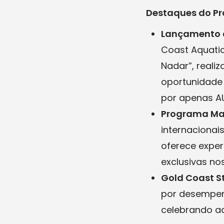
Destaques do P
Lançamento d
Coast Aquati
Nadar”, realiz
oportunidade
por apenas AU
Programa Ma
internacionai
oferece exper
exclusivas no
Gold Coast S
por desempen
celebrando aq