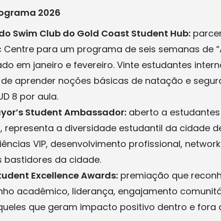
rograma 2026
o Swim Club do Gold Coast Student Hub:
parcer
c Centre para um programa de seis semanas de 
ado em janeiro e fevereiro. Vinte estudantes inter
 de aprender noções básicas de natação e segur
D 8 por aula.
yor’s Student Ambassador:
aberto a estudantes
s, representa a diversidade estudantil da cidade 
iências VIP, desenvolvimento profissional, network
s bastidores da cidade.
tudent Excellence Awards:
premiação que reconh
ho acadêmico, liderança, engajamento comunitár
ueles que geram impacto positivo dentro e fora