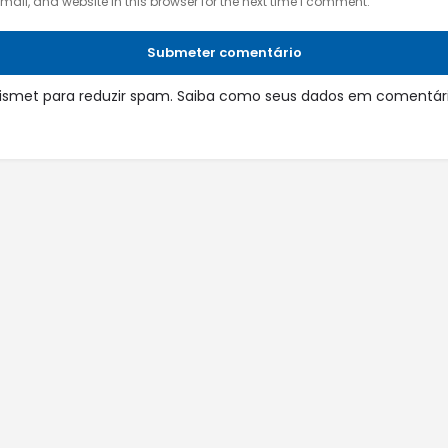
il, and website in this browser for the next time I comment.
Submeter comentário
 Akismet para reduzir spam.
Saiba como seus dados em comentári